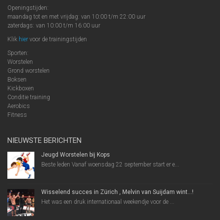
Openingstijden:
maandag tot en met vrijdag: van 10:00 t/m 22:00 uur
zaterdags: van 10:00 t/m 16:00 uur
Klik
hier
voor de trainingstijden
Sporten:
Worstelen
Grond worstelen
Boksen
Kickboxen
Conditie training
Aerobics
Fitness
NIEUWSTE BERICHTEN
Jeugd Worstelen bij Kops
Beste leden Vanaf woensdag 22 september start er e...
Wisselend succes in Zürich , Melvin van Suijdam wint…!
Het was een druk internationaal weekendje voor de ...