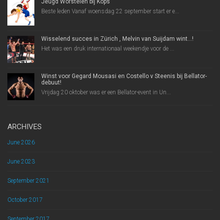
Jeugd Worstelen bij Kops
Beste leden Vanaf woensdag 22 september start er e...
Wisselend succes in Zürich , Melvin van Suijdam wint…!
Het was een druk internationaal weekendje voor de ...
Winst voor Gegard Mousasi en Costello v Steenis bij Bellator-
debuut!
Vrijdag 20 oktober was er een Bellator-event in Un...
ARCHIVES
June 2026
June 2023
September 2021
October 2017
September 2017