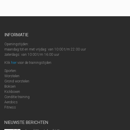
INFORMATIE
Openingstijden:
maandag tot en met vrijdag: van 10:00 t/m 22:00 uur
zaterdags: van 10:00 t/m 16:00 uur
Klik
hier
voor de trainingstijden
Sporten:
Worstelen
Grond worstelen
Boksen
Kickboxen
Conditie training
Aerobics
Fitness
NIEUWSTE BERICHTEN