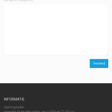
Uw bericht (verplicht)
INFORMATIE
Openingstijden:
maandag tot en met vrijdag: van 10:00 t/m 22:00 uur