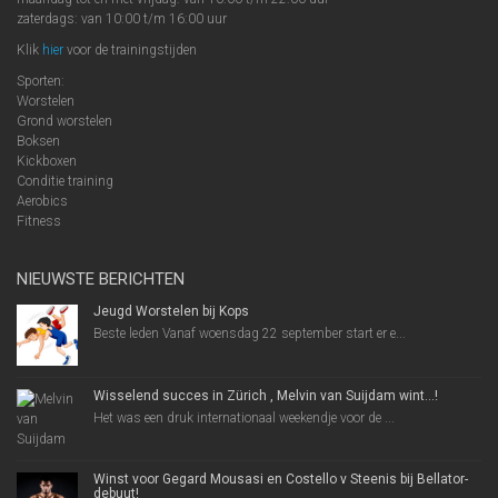
zaterdags: van 10:00 t/m 16:00 uur
Klik
hier
voor de trainingstijden
Sporten:
Worstelen
Grond worstelen
Boksen
Kickboxen
Conditie training
Aerobics
Fitness
NIEUWSTE BERICHTEN
Jeugd Worstelen bij Kops
Beste leden Vanaf woensdag 22 september start er e...
Wisselend succes in Zürich , Melvin van Suijdam wint…!
Het was een druk internationaal weekendje voor de ...
Winst voor Gegard Mousasi en Costello v Steenis bij Bellator-
debuut!