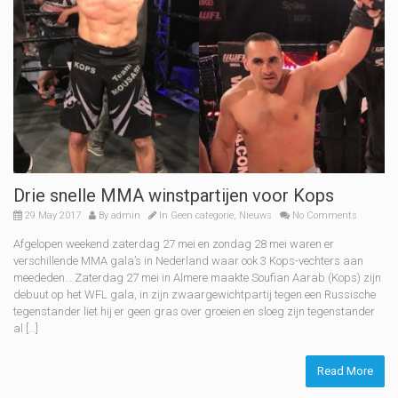
Drie snelle MMA winstpartijen voor Kops
29 May 2017
By
admin
In
Geen categorie
,
Nieuws
No Comments
Afgelopen weekend zaterdag 27 mei en zondag 28 mei waren er
verschillende MMA gala’s in Nederland waar ook 3 Kops-vechters aan
meededen… Zaterdag 27 mei in Almere maakte Soufian Aarab (Kops) zijn
debuut op het WFL gala, in zijn zwaargewichtpartij tegen een Russische
tegenstander liet hij er geen gras over groeien en sloeg zijn tegenstander
al […]
Read More