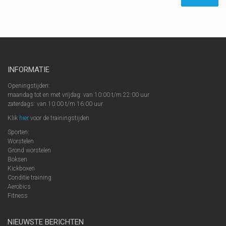
INFORMATIE
Openingstijden:
maandag tot en met vrijdag: van 10:00 t/m 22:00 uur
zaterdags: van 10:00 t/m 16:00 uur
Klik
hier
voor de trainingstijden
Sporten:
Worstelen
Grond worstelen
Boksen
Kickboxen
Conditie training
Aerobics
Fitness
NIEUWSTE BERICHTEN