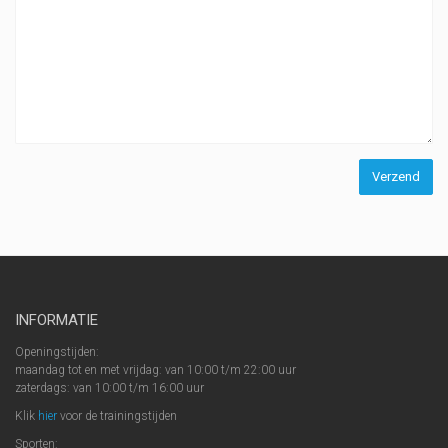
INFORMATIE
Openingstijden:
maandag tot en met vrijdag: van 10:00 t/m 22:00 uur
zaterdags: van 10:00 t/m 16:00 uur
Klik
hier
voor de trainingstijden
Sporten: