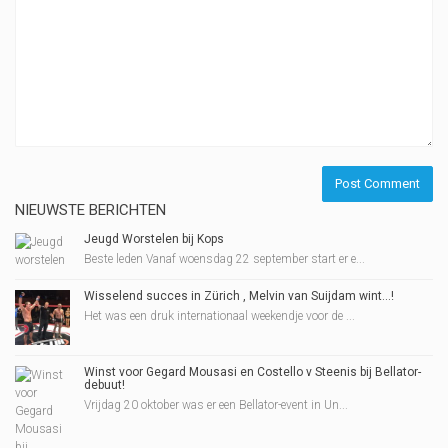
NIEUWSTE BERICHTEN
Jeugd Worstelen bij Kops
Beste leden Vanaf woensdag 22 september start er e...
Wisselend succes in Zürich , Melvin van Suijdam wint…!
Het was een druk internationaal weekendje voor de ...
Winst voor Gegard Mousasi en Costello v Steenis bij Bellator-
debuut!
Vrijdag 20 oktober was er een Bellator-event in Un...